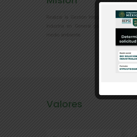
Misión
Realizar la Gestión Integral de Plagas en
Industria en General para proteger per
medio ambiente.
Valores