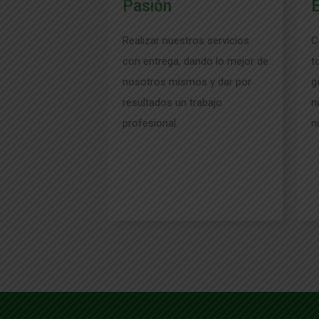
Pasión
É
Realizar nuestros servicios
C
con entrega, dando lo mejor de
t
nosotros mismos y dar por
g
resultados un trabajo
n
profesional.
n