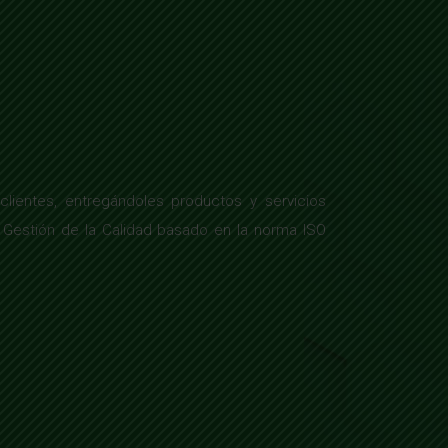
ientes, entregándoles productos y servicios
 Gestión de la Calidad basado en la norma ISO