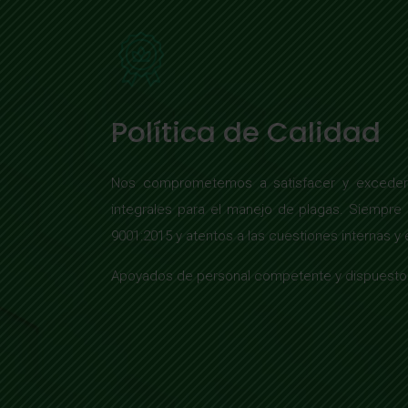
Política de Calidad
Nos comprometemos a satisfacer y exceder l
integrales para el manejo de plagas. Siempre
9001:2015 y atentos a las cuestiones internas y
Apoyados de personal competente y dispuesto a