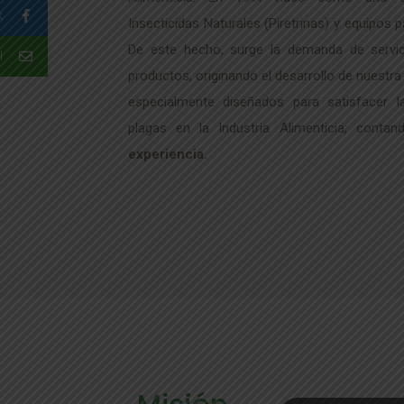
k
Insecticidas Naturales (Piretrinas) y equipos 
De este hecho, surge la demanda de servic
l
productos, originando el desarrollo de nuestr
especialmente diseñados para satisfacer 
plagas en la Industria Alimenticia; con
experiencia.